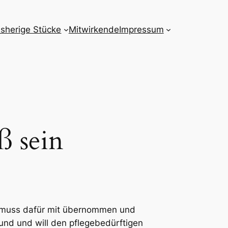
isherige Stücke
Mitwirkende
Impressum
ß sein
r muss dafür mit übernommen und
sund und will den pflegebedürftigen