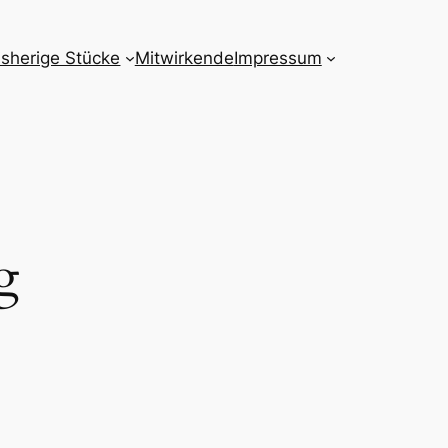
isherige Stücke
Mitwirkende
Impressum
g