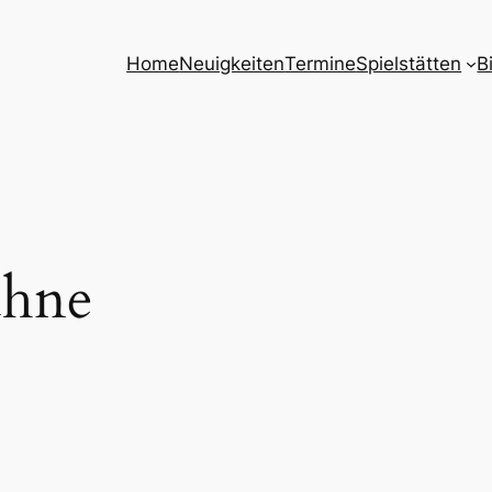
Home
Neuigkeiten
Termine
Spielstätten
B
hne