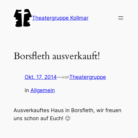
Zum
Inhalt
Theatergruppe Kollmar
springen
Borsfleth ausverkauft!
Okt. 17, 2014
—
Theatergruppe
von
in
Allgemein
Ausverkauftes Haus in Borsfleth, wir freuen
uns schon auf Euch!
🙂