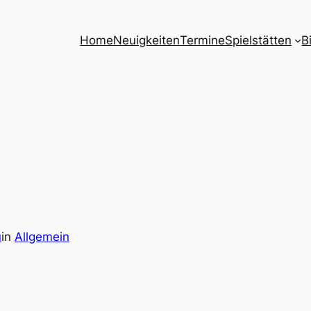
Home
Neuigkeiten
Termine
Spielstätten
B
u
in
Allgemein