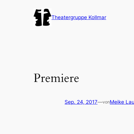
Zum
Inhalt
Theatergruppe Kollmar
springen
Premiere
Sep. 24, 2017
—
Meike La
von