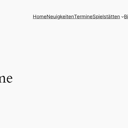
Home
Neuigkeiten
Termine
Spielstätten
B
me